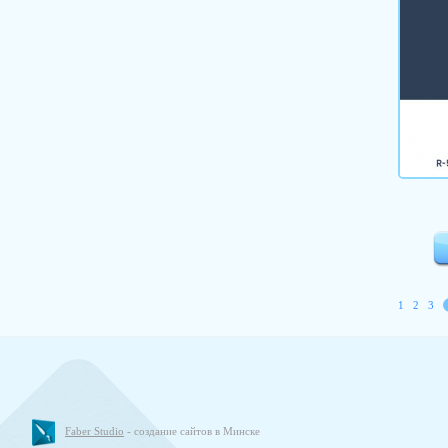
1
2
3
Faber Studio
- создание сайтов в Минске